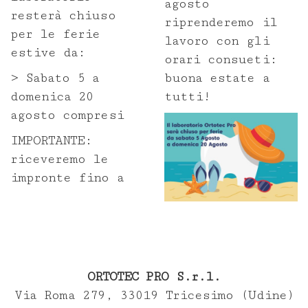
agosto
resterà chiuso
riprenderemo il
Corsi
per le ferie
lavoro con gli
estive da:
orari consueti:
Contributi scientifici
> Sabato 5 a
buona estate a
domenica 20
tutti!
Nuove tecnologie
agosto compresi
Produzione
IMPORTANTE:
riceveremo le
Lavorazioni
impronte fino a
Prenota un ritiro
Prescrizione
ORTOTEC PRO S.r.l.
Area download
Via Roma 279, 33019 Tricesimo (Udine)