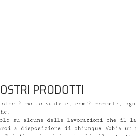
NOSTRI PRODOTTI
totec è molto vasta e, com’è normale, ogn
Home
My Ortotec
che.
olo su alcune delle lavorazioni che il la
Chi siamo
erci a disposizione di chiunque abbia un 
Nome utente o Em