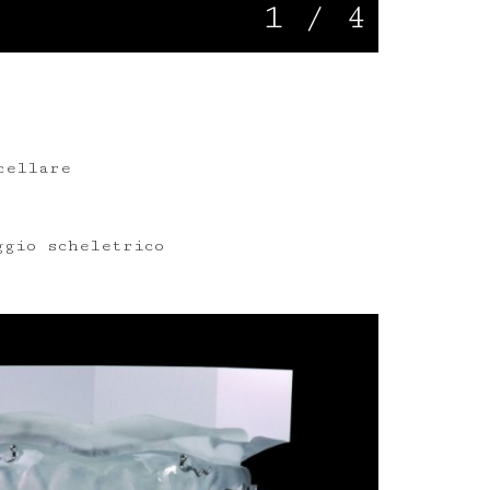
1
/
4
tec.it
cellare
ggio scheletrico