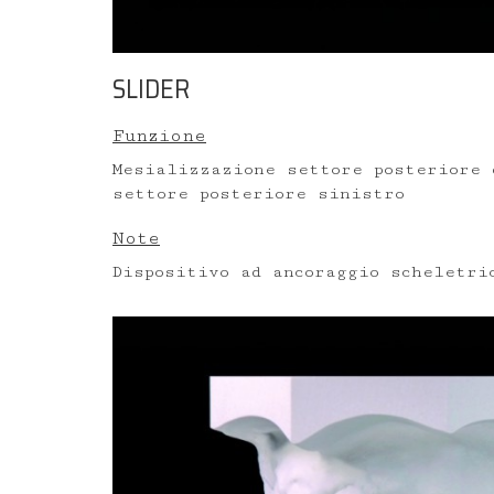
SLIDER
Funzione
Mesializzazione settore posteriore 
settore posteriore sinistro
Note
Dispositivo ad ancoraggio scheletri