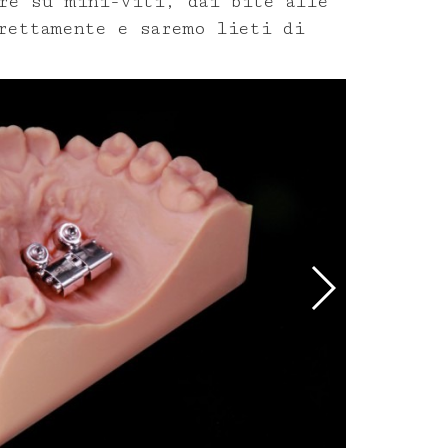
re su mini-viti, dai bite alle
rettamente e saremo lieti di
word
Cerca
008