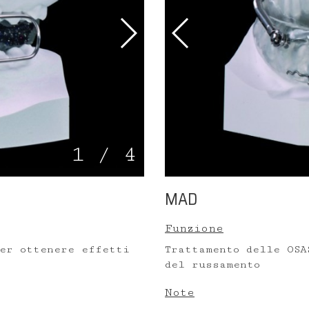
1
/
4
MAD
Funzione
per ottenere effetti
Trattamento delle OSA
del russamento
Note