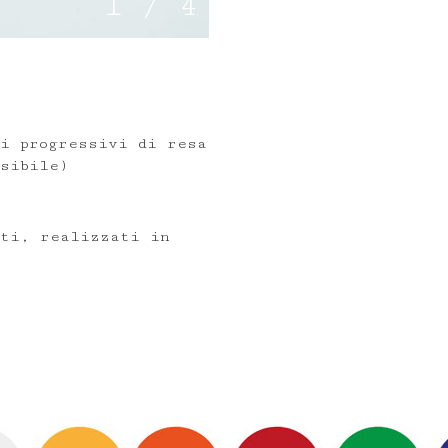
1
/
4
i progressivi di resa
sibile)
nti, realizzati in