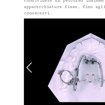
condividere un percorso insieme
apparecchiature fisse, fino agl
conoscervi.