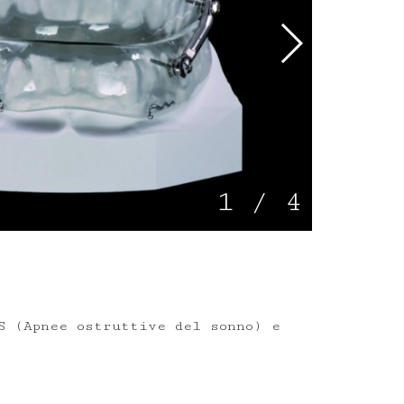
1
/
4
S (Apnee ostruttive del sonno) e