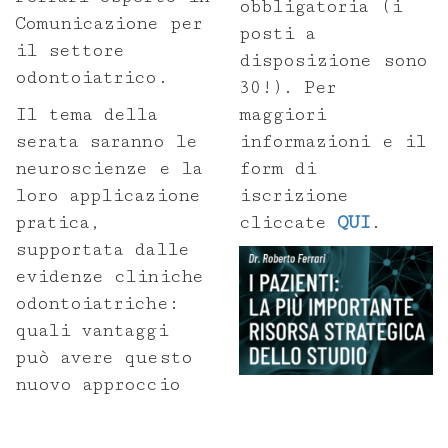
Area download
obbligatoria (i
Comunicazione per
posti a
il settore
Cloud Ortotec
disposizione sono
odontoiatrico.
30!). Per
Privacy Policy
Il tema della
maggiori
serata saranno le
informazioni e il
Contatti
neuroscienze e la
form di
loro applicazione
iscrizione
pratica,
cliccate
QUI
.
supportata dalle
evidenze cliniche
odontoiatriche:
quali vantaggi
può avere questo
nuovo approccio
My Ortotec