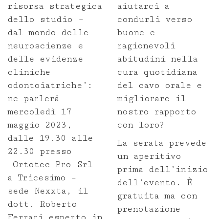
Formazione
risorsa strategica
aiutarci a
dello studio –
condurli verso
Corsi
dal mondo delle
buone e
neuroscienze e
ragionevoli
Contributi scientifici
delle evidenze
abitudini nella
cliniche
cura quotidiana
Nuove tecnologie
odontoiatriche’:
del cavo orale e
ne parlerà
migliorare il
Produzione
mercoledì 17
nostro rapporto
maggio 2023,
con loro?
dalle 19.30 alle
Lavorazioni
La serata prevede
22.30 presso
un aperitivo
Ortotec Pro Srl
Prenota un ritiro
prima dell’inizio
a Tricesimo –
dell’evento. È
sede Nexxta, il
Prescrizione
gratuita ma con
dott. Roberto
prenotazione
Ferrari esperto in