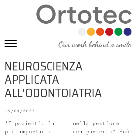
NEUROSCIENZA
APPLICATA
ALL'ODONTOIATRIA
Home
Chi siamo
19/04/2023
Staff Ortotec
‘I pazienti: la
nella gestione
più importante
dei pazienti? Può