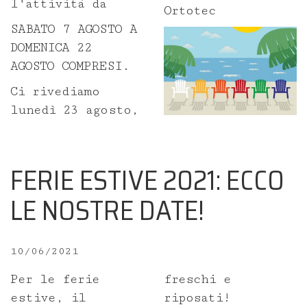
Formazione
l'attività da
Ortotec
SABATO 7 AGOSTO A
Corsi
DOMENICA 22
AGOSTO COMPRESI.
Contributi scientifici
Ci rivediamo
lunedì 23 agosto,
Nuove tecnologie
Produzione
FERIE ESTIVE 2021: ECCO
Lavorazioni
LE NOSTRE DATE!
Prenota un ritiro
10/06/2021
Prescrizione
Per le ferie
freschi e
estive, il
riposati!