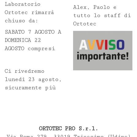
Area download
Laboratorio
Alex, Paolo e
Ortotec rimarrà
Cloud Ortotec
tutto lo staff di
chiuso da:
Ortotec
SABATO 7 AGOSTO A
Privacy Policy
DOMENICA 22
AGOSTO compresi
Contatti
Ci rivedremo
lunedì 23 agosto,
sicuramente più
My Ortotec
ORTOTEC PRO S.r.l.
Via Roma 279, 33019 Tricesimo (Udine)